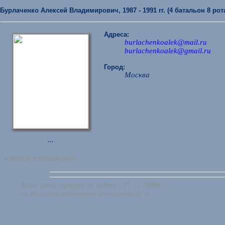
Бурлаченко Алексей Владимирович, 1987 - 1991 гг. (4 батальон 8 рот
Адреса:
burlachenkoalek@mail.ru
burlachenkoalek@gmail.ru
Город:
Москва
...
• Фотовоспоминания
Дата регистрации на сайте - 15.11.2009г.
«« Выслать уточнения (дополнения) »»