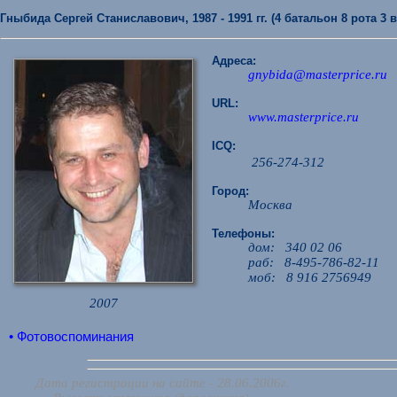
Гныбида Сергей Станиславович, 1987 - 1991 гг. (4 батальон 8 рота 3 
Адреса:
gnybida@masterprice.ru
URL:
www.masterprice.ru
ICQ:
256-274-312
Город:
Москва
Телефоны:
дом: 340 02 06
раб: 8-495-786-82-11
моб: 8 916 2756949
2007
• Фотовоспоминания
Дата регистрации на сайте - 28.06.2006г.