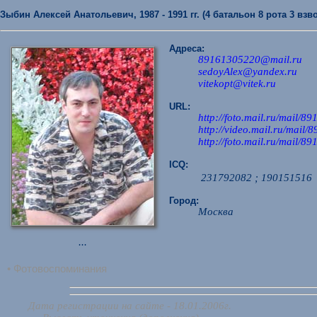
Зыбин Алексей Анатольевич, 1987 - 1991 гг. (4 батальон 8 рота 3 взв
Адреса:
89161305220@mail.ru
sedoyAlex@yandex.ru
vitekopt@vitek.ru
URL:
http://foto.mail.ru/mail/8
http://video.mail.ru/mai
http://foto.mail.ru/mail/8
ICQ:
231792082 ; 190151516
Город:
Москва
...
• Фотовоспоминания
Дата регистрации на сайте - 18.01.2006г.