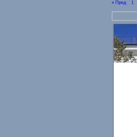
« Пред
1