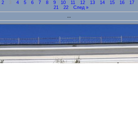
2
3
4
5
6
7
8
9
10
11
12
13
14
15
16
17
21
22
След »
...