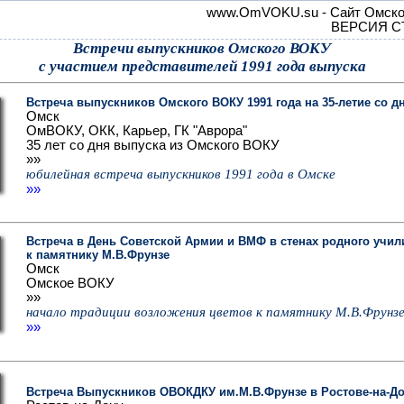
www.OmVOKU.su - Сайт Омског
ВЕРСИЯ С
Встречи выпускников Омского ВОКУ
с участием представителей 1991 года выпуска
Встреча выпускников Омского ВОКУ 1991 года на 35-летие со д
Омск
ОмВОКУ, ОКК, Карьер, ГК "Аврора"
35 лет со дня выпуска из Омского ВОКУ
»»
юбилейная встреча выпускников 1991 года в Омске
»»
Встреча в День Советской Армии и ВМФ в стенах родного учил
к памятнику М.В.Фрунзе
Омск
Омское ВОКУ
»»
начало традиции возложения цветов к памятнику М.В.Фрунзе
»»
Встреча Выпускников ОВОКДКУ им.М.В.Фрунзе в Ростове-на-Дон