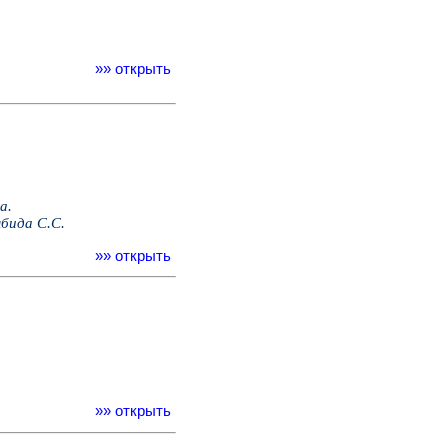
»» открыть
а.
бида С.С.
»» открыть
»» открыть