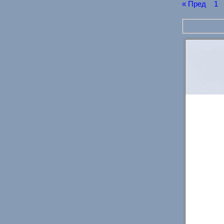
« Пред
1