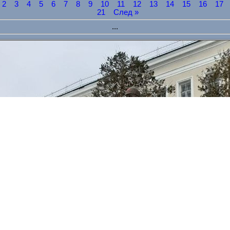
2
3
4
5
6
7
8
9
10
11
12
13
14
15
16
17
21
След »
...