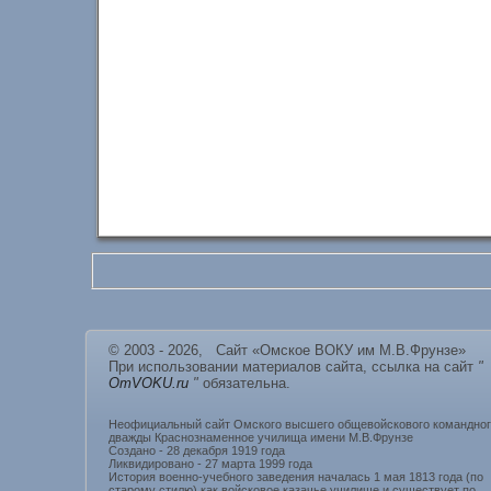
© 2003 - 2026, Сайт «Омское ВОКУ им М.В.Фрунзе»
При использовании материалов сайта, ссылка на сайт
"
OmVOKU.ru
"
обязательна.
Неофициальный сайт Омского высшего общевойскового командно
дважды Краснознаменное училища имени М.В.Фрунзе
Создано - 28 декабря 1919 года
Ликвидировано - 27 марта 1999 года
История военно-учебного заведения началась 1 мая 1813 года (по
старому стилю) как войсковое казачье училище и существует по