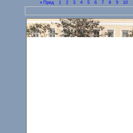
« Пред
1
2
3
4
5
6
7
8
9
10