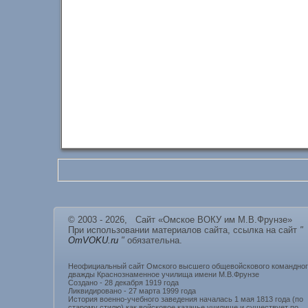
© 2003 - 2026, Сайт «Омское ВОКУ им М.В.Фрунзе»
При использовании материалов сайта, ссылка на сайт
"
OmVOKU.ru
"
обязательна.
Неофициальный сайт Омского высшего общевойскового командно
дважды Краснознаменное училища имени М.В.Фрунзе
Создано - 28 декабря 1919 года
Ликвидировано - 27 марта 1999 года
История военно-учебного заведения началась 1 мая 1813 года (по
старому стилю) как войсковое казачье училище и существует по